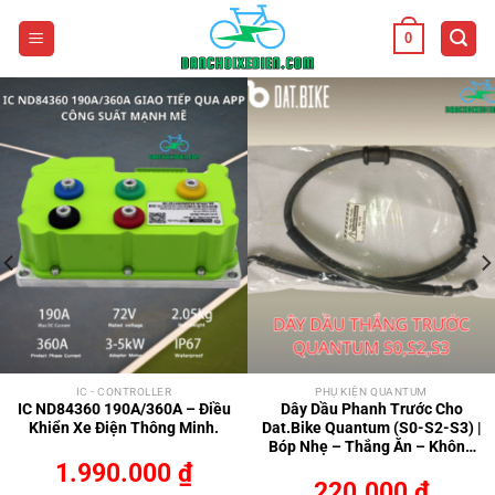
Bỏ
0
qua
nội
dung
IC - CONTROLLER
PHỤ KIỆN QUANTUM
IC ND84360 190A/360A – Điều
Dây Dầu Phanh Trước Cho
Khiển Xe Điện Thông Minh.
Dat.Bike Quantum (S0-S2-S3) |
Bóp Nhẹ – Thắng Ăn – Không
Cạ Nhựa
1.990.000
₫
220.000
₫