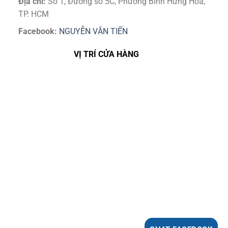
Địa chỉ:
Số 1, Đường số 5C, Phường Bình Hưng Hoà,
TP. HCM
Facebook:
NGUYỄN VĂN TIẾN
VỊ TRÍ CỬA HÀNG