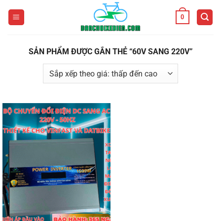
Bỏ
0
qua
nội
dung
SẢN PHẨM ĐƯỢC GẮN THẺ “60V SANG 220V”