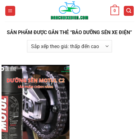
Bỏ
0
qua
nội
dung
SẢN PHẨM ĐƯỢC GẮN THẺ “BẢO DƯỠNG SÊN XE ĐIỆN”