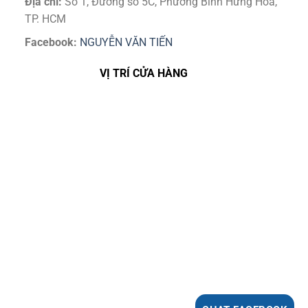
Địa chỉ:
Số 1, Đường số 5C, Phường Bình Hưng Hoà,
TP. HCM
Facebook:
NGUYỄN VĂN TIẾN
VỊ TRÍ CỬA HÀNG