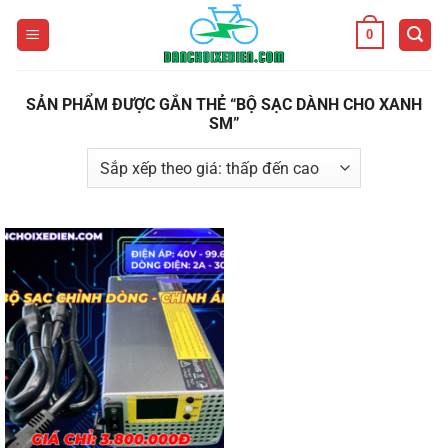
Bỏ
0
qua
nội
dung
SẢN PHẨM ĐƯỢC GẮN THẺ “BỘ SẠC DÀNH CHO XANH
SM”