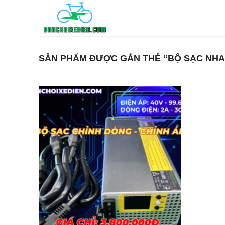
Bỏ
qua
nội
dung
SẢN PHẨM ĐƯỢC GẮN THẺ “BỘ SẠC NHA