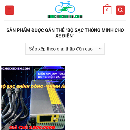
Bỏ
0
qua
nội
dung
SẢN PHẨM ĐƯỢC GẮN THẺ “BỘ SẠC THÔNG MINH CHO
XE ĐIỆN”