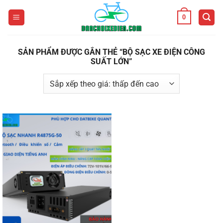
Bỏ
0
qua
nội
dung
SẢN PHẨM ĐƯỢC GẮN THẺ “BỘ SẠC XE ĐIỆN CÔNG
SUẤT LỚN”