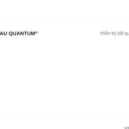
SAU QUANTUM”
Hiển thị kết q
V