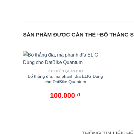
Bỏ
qua
nội
dung
SẢN PHẨM ĐƯỢC GẮN THẺ “BỐ THẮNG 
PHỤ KIỆN QUANTUM
Bố thắng đĩa, má phanh đĩa ELIG Dùng
cho DatBike Quantum
100.000
₫
THÔNG TIN LIÊN HỆ