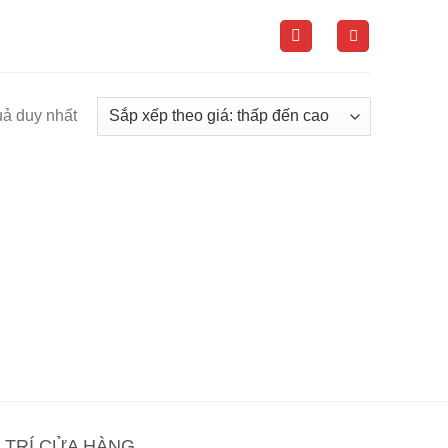
uả duy nhất
Ị TRÍ CỬA HÀNG