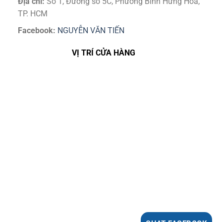
Địa chỉ:
Số 1, Đường số 5C, Phường Bình Hưng Hoà,
TP. HCM
Facebook:
NGUYỄN VĂN TIẾN
VỊ TRÍ CỬA HÀNG