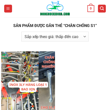
Bỏ
0
qua
nội
dung
SẢN PHẨM ĐƯỢC GẮN THẺ “CHÂN CHỐNG S1”