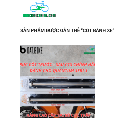
Bỏ
qua
nội
dung
SẢN PHẨM ĐƯỢC GẮN THẺ “CỐT BÁNH XE”