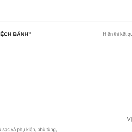
LỆCH BÁNH”
Hiển thị kết q
V
sạc và phụ kiện, phù tùng,