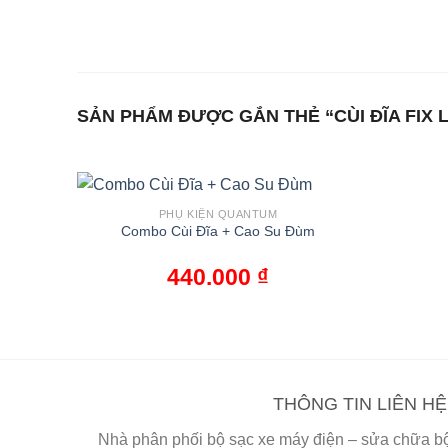
Bỏ
qua
nội
dung
SẢN PHẨM ĐƯỢC GẮN THẺ “CÙI ĐĨA FIX 
PHỤ KIỆN QUANTUM
Combo Cùi Đĩa + Cao Su Đùm
440.000
₫
THÔNG TIN LIÊN HỆ
Nhà phân phối bộ sạc xe máy điện – sửa chữa bộ 