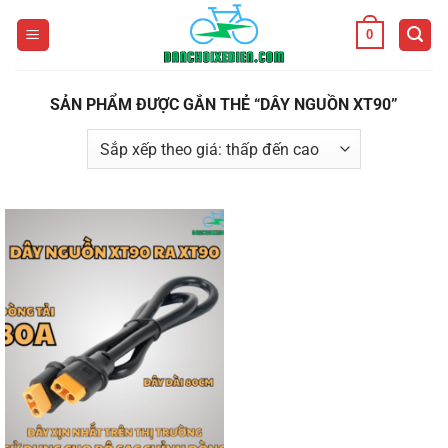
Bỏ
0
qua
nội
dung
SẢN PHẨM ĐƯỢC GẮN THẺ “DÂY NGUỒN XT90”