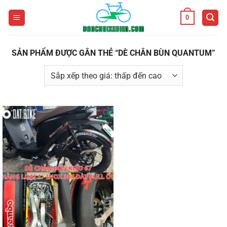
Bỏ
0
qua
nội
dung
SẢN PHẨM ĐƯỢC GẮN THẺ “DÈ CHẮN BÙN QUANTUM”