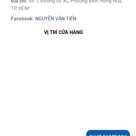
Địa chỉ:
Số 1, Đường số 5C, Phường Bình Hưng Hoà,
TP. HCM
Facebook:
NGUYỄN VĂN TIẾN
VỊ TRÍ CỬA HÀNG