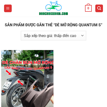
Bỏ
0
qua
nội
dung
SẢN PHẨM ĐƯỢC GẮN THẺ “DÈ MỞ RỘNG QUANTUM S”