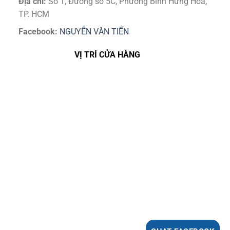
Địa chỉ:
Số 1, Đường số 5C, Phường Bình Hưng Hoà,
TP. HCM
Facebook:
NGUYỄN VĂN TIẾN
VỊ TRÍ CỬA HÀNG