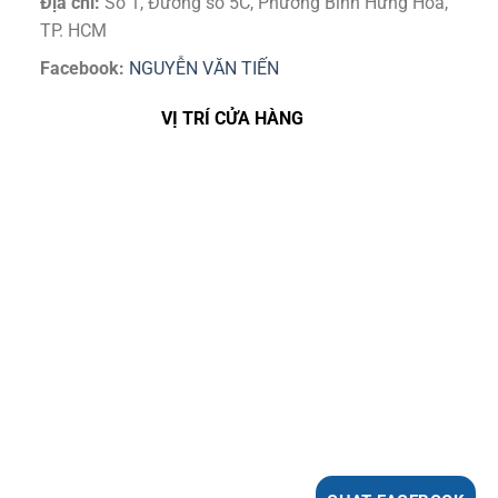
Địa chỉ:
Số 1, Đường số 5C, Phường Bình Hưng Hoà,
TP. HCM
Facebook:
NGUYỄN VĂN TIẾN
VỊ TRÍ CỬA HÀNG