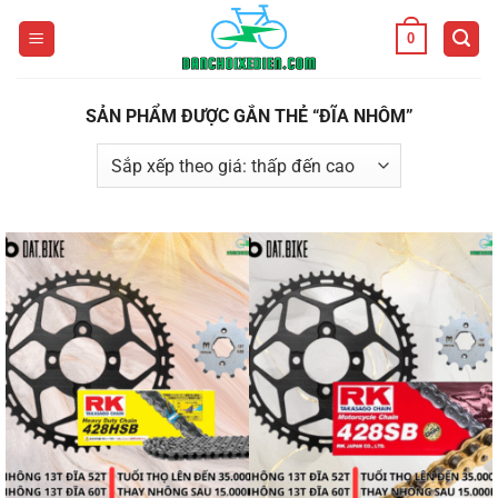
Bỏ
0
qua
nội
dung
SẢN PHẨM ĐƯỢC GẮN THẺ “ĐĨA NHÔM”