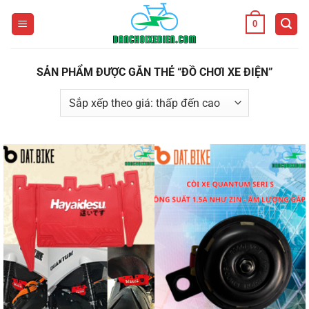
Bỏ
0
qua
nội
dung
SẢN PHẨM ĐƯỢC GẮN THẺ “ĐỒ CHƠI XE ĐIỆN”