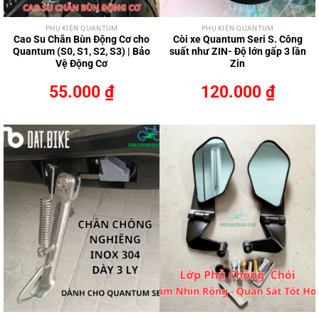
PHỤ KIỆN QUANTUM
PHỤ KIỆN QUANTUM
Cao Su Chắn Bùn Động Cơ cho
Còi xe Quantum Seri S. Công
Quantum (S0, S1, S2, S3) | Bảo
suất như ZIN- Độ lớn gấp 3 lần
Vệ Động Cơ
Zin
55.000
₫
120.000
₫