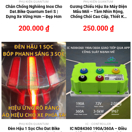
PHỤ KIỆN QUANTUM
PHỤ KIỆN QUANTUM
Chân Chống Nghiêng Inox Cho
Gương Chiếu Hậu Xe Máy Điện
Dat.Bike Quantum Seri S |
Mẫu Mới – Tầm Nhìn Rộng,
Dựng Xe Vững Hơn – Đẹp Hơn
Chống Chói Cao Cấp, Thiết Kế
Thể Thao Hiện Đại
200.000
₫
250.000
₫
PHỤ KIỆN QUANTUM
IC - CONTROLLER
Đèn Hậu 1 Sọc Cho Dat Bike
IC ND84360 190A/360A – Điều