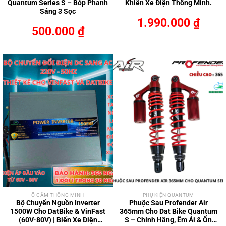
Quantum Series S – Bóp Phanh
Khiển Xe Điện Thông Minh.
Sáng 3 Sọc
1.990.000
₫
500.000
₫
Ổ CẮM THÔNG MINH
PHỤ KIỆN QUANTUM
Bộ Chuyển Nguồn Inverter
Phuộc Sau Profender Air
1500W Cho DatBike & VinFast
365mm Cho Dat Bike Quantum
(60V-80V) | Biến Xe Điện
S – Chính Hãng, Êm Ái & Ổn