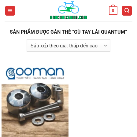
Bỏ
0
qua
nội
dung
SẢN PHẨM ĐƯỢC GẮN THẺ “GÙ TAY LÁI QUANTUM”