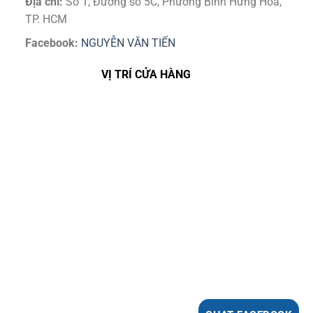
Địa chỉ:
Số 1, Đường số 5C, Phường Bình Hưng Hoà,
TP. HCM
Facebook:
NGUYỄN VĂN TIẾN
VỊ TRÍ CỬA HÀNG