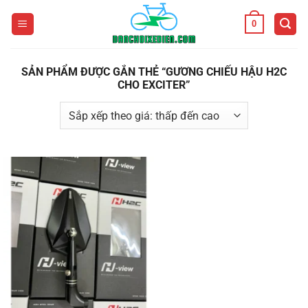
Bỏ
0
qua
nội
dung
SẢN PHẨM ĐƯỢC GẮN THẺ “GƯƠNG CHIẾU HẬU H2C
CHO EXCITER”