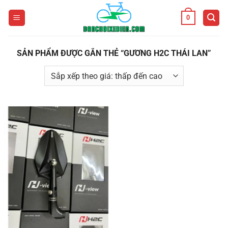
Bỏ
0
qua
nội
dung
SẢN PHẨM ĐƯỢC GẮN THẺ “GƯƠNG H2C THÁI LAN”