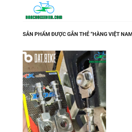
Bỏ
qua
nội
dung
SẢN PHẨM ĐƯỢC GẮN THẺ “HÀNG VIỆT NAM