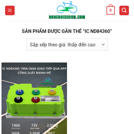
Bỏ
0
qua
nội
dung
SẢN PHẨM ĐƯỢC GẮN THẺ “IC ND84360”