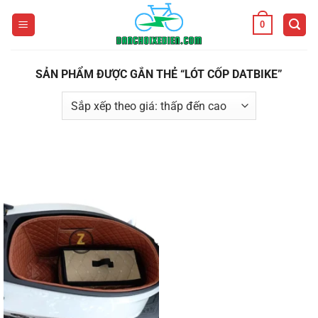
Bỏ
0
qua
nội
dung
SẢN PHẨM ĐƯỢC GẮN THẺ “LÓT CỐP DATBIKE”