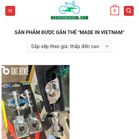
Bỏ
0
qua
nội
dung
SẢN PHẨM ĐƯỢC GẮN THẺ “MADE IN VIETNAM”