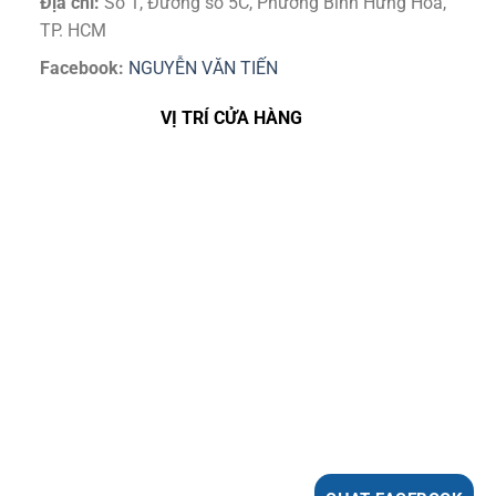
Địa chỉ:
Số 1, Đường số 5C, Phường Bình Hưng Hoà,
TP. HCM
Facebook:
NGUYỄN VĂN TIẾN
VỊ TRÍ CỬA HÀNG