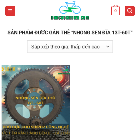
Bỏ
0
qua
nội
dung
SẢN PHẨM ĐƯỢC GẮN THẺ “NHÔNG SÊN ĐĨA 13T-60T”