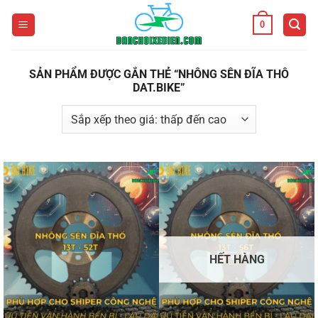
Bỏ
0
qua
nội
dung
SẢN PHẨM ĐƯỢC GẮN THẺ “NHÔNG SÊN ĐĨA THÔ
DAT.BIKE”
HẾT HÀNG