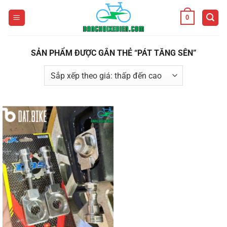
Bỏ
0
qua
nội
dung
SẢN PHẨM ĐƯỢC GẮN THẺ “PÁT TĂNG SÊN”