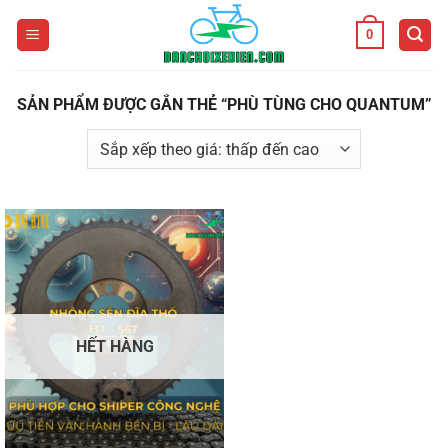
Bỏ
0
qua
nội
dung
SẢN PHẨM ĐƯỢC GẮN THẺ “PHÙ TÙNG CHO QUANTUM”
HẾT HÀNG