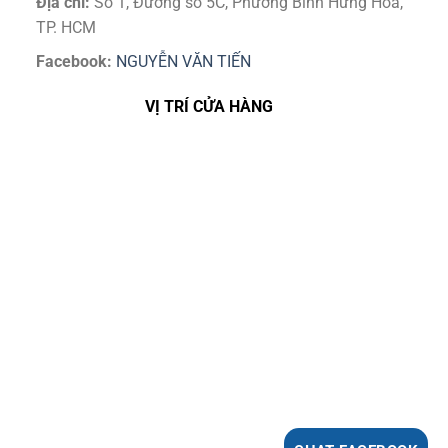
Địa chỉ:
Số 1, Đường số 5C, Phường Bình Hưng Hoà,
TP. HCM
Facebook:
NGUYỄN VĂN TIẾN
VỊ TRÍ CỬA HÀNG