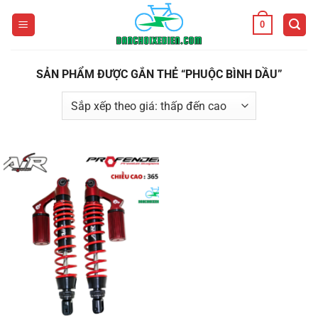
Bỏ
0
qua
nội
dung
SẢN PHẨM ĐƯỢC GẮN THẺ “PHUỘC BÌNH DẦU”