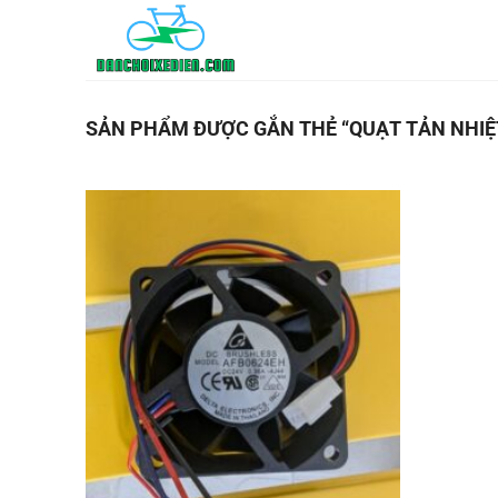
Bỏ
qua
nội
dung
SẢN PHẨM ĐƯỢC GẮN THẺ “QUẠT TẢN NHIỆ