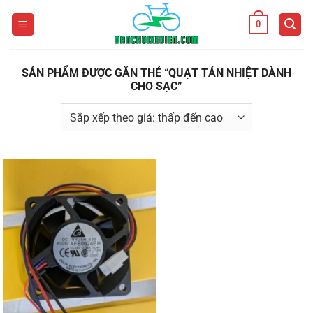
Bỏ
0
qua
nội
dung
SẢN PHẨM ĐƯỢC GẮN THẺ “QUẠT TẢN NHIỆT DÀNH
CHO SẠC”