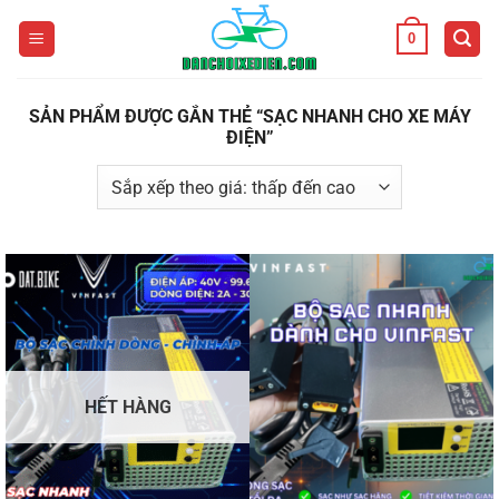
Bỏ
0
qua
nội
dung
SẢN PHẨM ĐƯỢC GẮN THẺ “SẠC NHANH CHO XE MÁY
ĐIỆN”
HẾT HÀNG