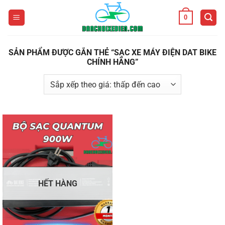
Bỏ
0
qua
nội
dung
SẢN PHẨM ĐƯỢC GẮN THẺ “SẠC XE MÁY ĐIỆN DAT BIKE
CHÍNH HÃNG”
HẾT HÀNG