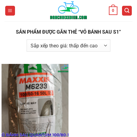
Bỏ
0
qua
nội
dung
SẢN PHẨM ĐƯỢC GẮN THẺ “VỎ BÁNH SAU S1”