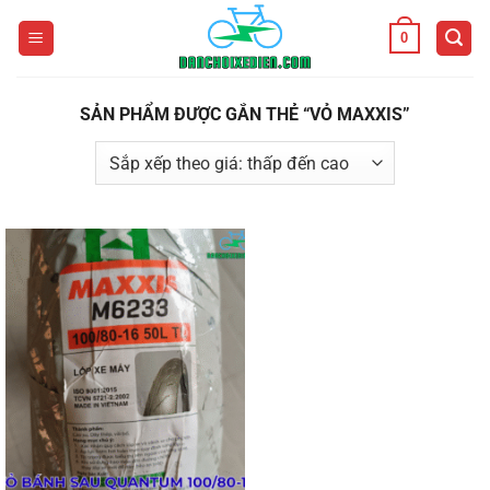
Bỏ
0
qua
nội
dung
SẢN PHẨM ĐƯỢC GẮN THẺ “VỎ MAXXIS”