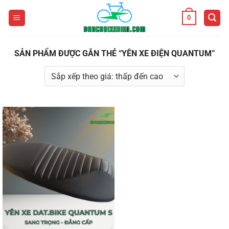
Bỏ
0
qua
nội
dung
SẢN PHẨM ĐƯỢC GẮN THẺ “YÊN XE ĐIỆN QUANTUM”