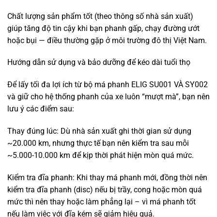
Chất lượng sản phẩm tốt (theo thông số nhà sản xuất)
giúp tăng độ tin cậy khi bạn phanh gấp, chạy đường ướt
hoặc bụi — điều thường gặp ở môi trường đô thị Việt Nam.
Hướng dẫn sử dụng và bảo dưỡng để kéo dài tuổi thọ
Để lấy tối đa lợi ích từ bộ má phanh ELIG SU001 VÀ SY002
và giữ cho hệ thống phanh của xe luôn “mượt mà”, bạn nên
lưu ý các điểm sau:
Thay đúng lúc: Dù nhà sản xuất ghi thời gian sử dụng
~20.000 km, nhưng thực tế bạn nên kiểm tra sau mỗi
~5.000-10.000 km để kịp thời phát hiện mòn quá mức.
Kiểm tra đĩa phanh: Khi thay má phanh mới, đồng thời nên
kiểm tra đĩa phanh (disc) nếu bị trầy, cong hoặc mòn quá
mức thì nên thay hoặc làm phẳng lại – vì má phanh tốt
nếu làm việc với đĩa kém sẽ giảm hiệu quả.