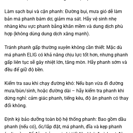
Làm sạch bụi và cặn phanh: Đường bụi, mưa gió dễ làm
bản má phanh bám dơ, giảm ma sát. Hãy vệ sinh nhẹ
nhàng khu vực phanh bằng khăn mềm và dung dịch phù
hợp (không dùng dung dịch xăng mạnh).
Tránh phanh gấp thường xuyên không cần thiết: Mặc dù
má phanh ELIG có khả năng chịu lực tốt hơn, nhưng phanh
gấp liên tục sẽ gây nhiệt lớn, tăng mòn. Hãy phanh sớm và
đều để giữ độ bền.
Kiểm tra sau khi chạy đường khó: Nếu bạn vừa đi đường
mưa/bùn/sình, hoặc đường dài – hãy kiểm tra phanh khi
dừng nghỉ: cảm giác phanh, tiếng kêu, độ ăn phanh có thay
đổi không.
Định kỳ bảo dưỡng toàn bộ hệ thống phanh: Bao gồm dầu
phanh (nếu có), ốc/lắp đặt, má phanh, đĩa và kẹp phanh