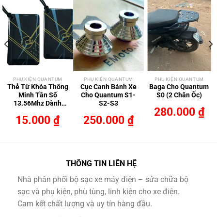
PHỤ KIỆN QUANTUM
PHỤ KIỆN QUANTUM
PHỤ KIỆN QUANTUM
Thẻ Từ Khóa Thông
Cục Canh Bánh Xe
Baga Cho Quantum
Minh Tần Số
Cho Quantum S1-
S0 (2 Chân Ốc)
13.56Mhz Dành
S2-S3
280.000
₫
Cho Quantum
15.000
₫
250.000
₫
THÔNG TIN LIÊN HỆ
Nhà phân phối bộ sạc xe máy điện – sửa chữa bộ
sạc và phụ kiện, phù tùng, linh kiện cho xe điện.
Cam kết chất lượng và uy tín hàng đầu.