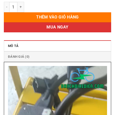
Dây Sạc Tích Hợp Giải Mã Tín Hiệu Cho Xe Điện VinFast – Tương Thí
THÊM VÀO GIỎ HÀNG
MUA NGAY
MÔ TẢ
ĐÁNH GIÁ (0)
Trình
chơi
Video